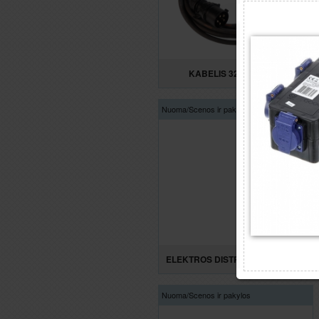
KABELIS 32A 400V 5m
Nuoma/
Scenos ir pakylos
ELEKTROS DISTRIBUTORIUS 16A
Nuoma/
Scenos ir pakylos