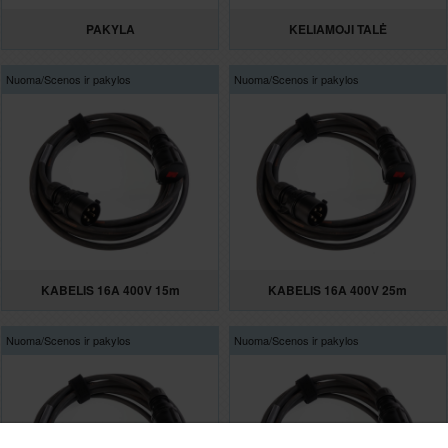
PAKYLA
KELIAMOJI TALĖ
Nuoma/
Scenos ir pakylos
Nuoma/
Scenos ir pakylos
KABELIS 16A 400V 15m
KABELIS 16A 400V 25m
Nuoma/
Scenos ir pakylos
Nuoma/
Scenos ir pakylos