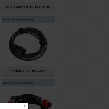
CHAINMASTER D8+ ULTRA 500
Nuoma/
Scenos ir pakylos
KABELIS 16A 400V 35m
Nuoma/
Scenos ir pakylos
X