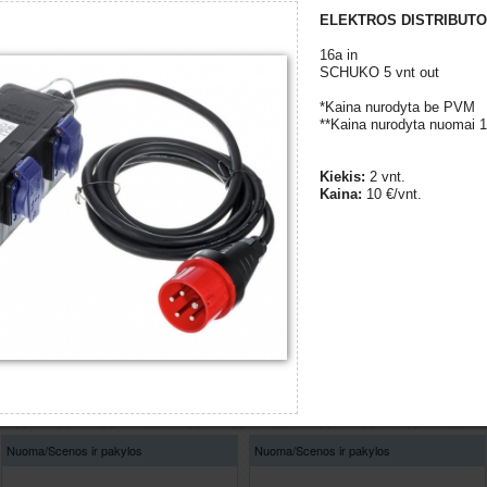
ELEKTROS DISTRIBUTO
16a in
SCHUKO 5 vnt out
*Kaina nurodyta be PVM
KABELIS 32A 400V 10m
KABELIS 32A 400V 25m
**Kaina nurodyta nuomai 1
Nuoma/
Scenos ir pakylos
Nuoma/
Scenos ir pakylos
Kiekis:
2 vnt.
Kaina:
10 €/vnt.
ELEKTROS DISTRIBUTORIUS 16A
ELEKTROS DISTRIBUTORIUS 32A
Nuoma/
Scenos ir pakylos
Nuoma/
Scenos ir pakylos