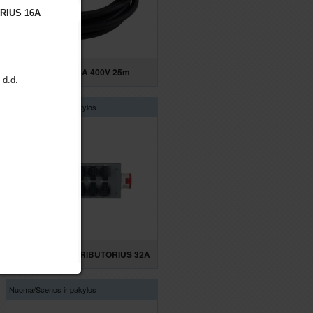
RIUS 16A
KABELIS 63A 400V 25m
 d.d.
Nuoma/
Scenos ir pakylos
ELEKTROS DISTRIBUTORIUS 32A
Nuoma/
Scenos ir pakylos