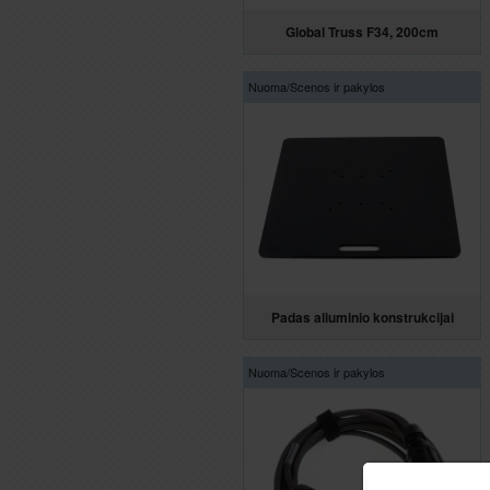
Global Truss F34, 200cm
Nuoma/
Scenos ir pakylos
Padas aliuminio konstrukcijai
Nuoma/
Scenos ir pakylos