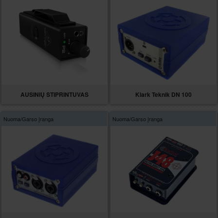
AUSINIŲ STIPRINTUVAS
Klark Teknik DN 100
Nuoma/
Garso įranga
Nuoma/
Garso įranga