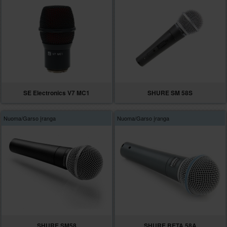
SE Electronics V7 MC1
SHURE SM 58S
Nuoma/
Garso įranga
Nuoma/
Garso įranga
SHURE SM58
SHURE BETA 58A