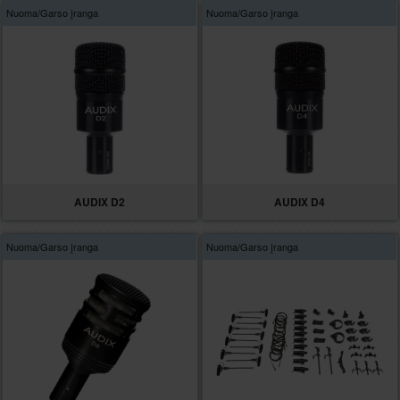
Nuoma/
Garso įranga
Nuoma/
Garso įranga
AUDIX D2
AUDIX D4
Nuoma/
Garso įranga
Nuoma/
Garso įranga