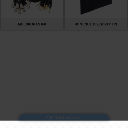
MULTIKORAS 8/0
RF VENUE DIVERSITY FIN
Nuoma/
Garso įranga
Nuoma/
Garso įranga
© 2014-2021 explode.lt