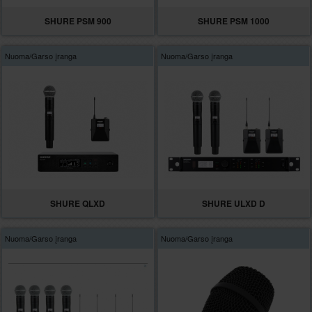
SHURE PSM 900
SHURE PSM 1000
Nuoma/
Garso įranga
Nuoma/
Garso įranga
SHURE QLXD
SHURE ULXD D
Nuoma/
Garso įranga
Nuoma/
Garso įranga