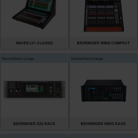
WAVES LV1 CLASSIC
BEHRINGER WING COMPACT
Nuoma/
Garso įranga
Nuoma/
Garso įranga
BEHRINGER X32 RACK
BEHRINGER WING RACK