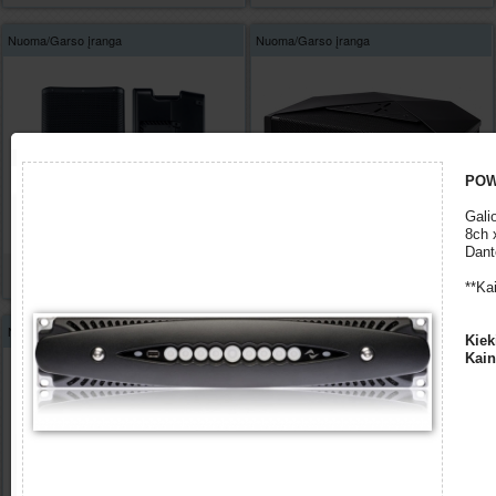
Nuoma/
Garso įranga
Nuoma/
Garso įranga
POW
Gali
8ch
Dant
QSC K10.2
NEXO ID24
**Ka
Nuoma/
Garso įranga
Nuoma/
Garso įranga
Kiek
Kain