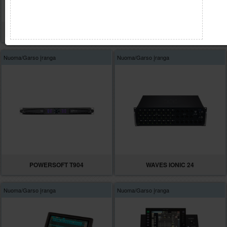
D&B AUDIOTECHNIK D40
POWERSOFT X8
Nuoma/
Garso įranga
Nuoma/
Garso įranga
POWERSOFT T904
WAVES IONIC 24
Nuoma/
Garso įranga
Nuoma/
Garso įranga