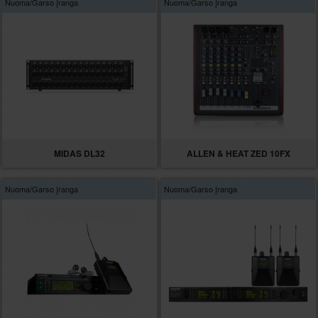
Nuoma/
Garso įranga
Nuoma/
Garso įranga
MIDAS DL32
ALLEN & HEAT ZED 10FX
Nuoma/
Garso įranga
Nuoma/
Garso įranga