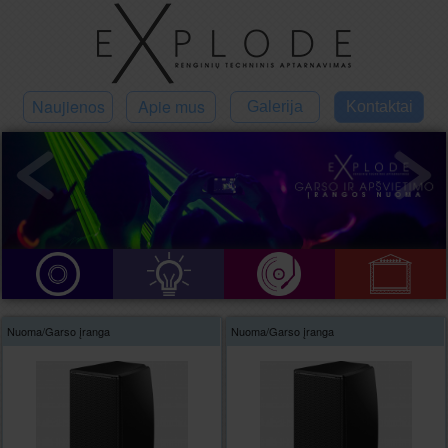
Naujienos
Apie mus
Galerija
Kontaktai
Nuoma/
Garso įranga
Nuoma/
Garso įranga