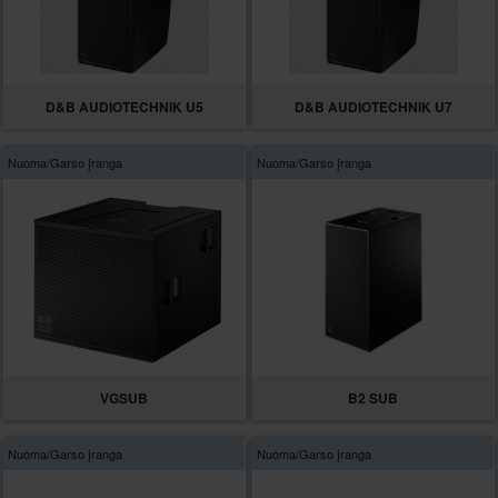
D&B AUDIOTECHNIK U5
D&B AUDIOTECHNIK U7
Nuoma/
Garso įranga
Nuoma/
Garso įranga
VGSUB
B2 SUB
Nuoma/
Garso įranga
Nuoma/
Garso įranga