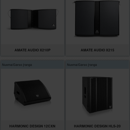
AMATE AUDIO X210P
AMATE AUDIO X215
Nuoma/
Garso įranga
Nuoma/
Garso įranga
HARMONIC DESIGN 12CXN
HARMONIC DESIGN HLS-20