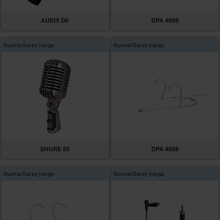
AUDIX D6
DPA 4099
Nuoma/
Garso įranga
Nuoma/
Garso įranga
SHURE 55
DPA 4088
Nuoma/
Garso įranga
Nuoma/
Garso įranga