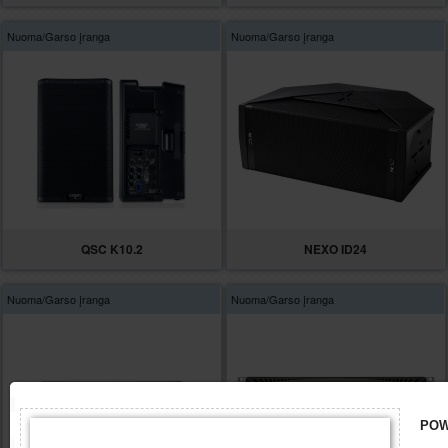
Nuoma/
Garso įranga
Nuoma/
Garso įranga
QSC K10.2
NEXO ID24
Nuoma/
Garso įranga
Nuoma/
Garso įranga
POW