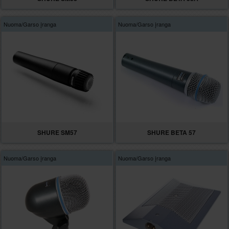
Nuoma/
Garso įranga
Nuoma/
Garso įranga
SHURE SM57
SHURE BETA 57
Nuoma/
Garso įranga
Nuoma/
Garso įranga