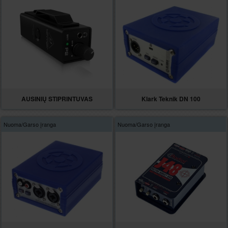
AUSINIŲ STIPRINTUVAS
Klark Teknik DN 100
Nuoma/
Garso įranga
Nuoma/
Garso įranga