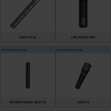
AKG C451B
LINE AUDIO CM4
Nuoma/
Garso įranga
Nuoma/
Garso įranga
BEYERDYNAMIC M201TG
AUDIX I5