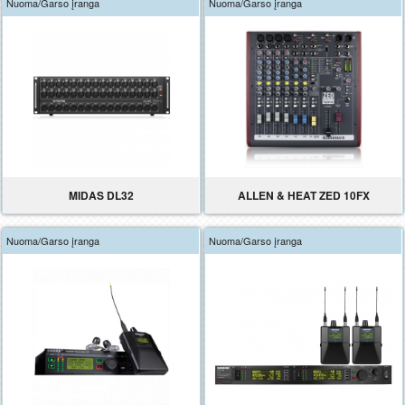
Nuoma/
Garso įranga
Nuoma/
Garso įranga
MIDAS DL32
ALLEN & HEAT ZED 10FX
Nuoma/
Garso įranga
Nuoma/
Garso įranga