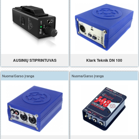
AUSINIŲ STIPRINTUVAS
Klark Teknik DN 100
Nuoma/
Garso įranga
Nuoma/
Garso įranga