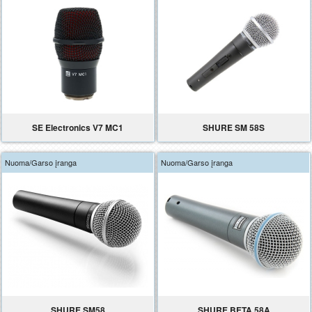
SE Electronics V7 MC1
SHURE SM 58S
Nuoma/
Garso įranga
Nuoma/
Garso įranga
SHURE SM58
SHURE BETA 58A