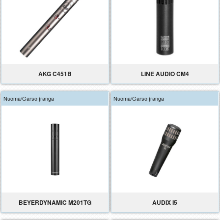
AKG C451B
LINE AUDIO CM4
Nuoma/
Garso įranga
Nuoma/
Garso įranga
BEYERDYNAMIC M201TG
AUDIX I5