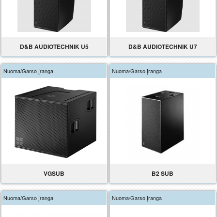
D&B AUDIOTECHNIK U5
D&B AUDIOTECHNIK U7
Nuoma/
Garso įranga
Nuoma/
Garso įranga
VGSUB
B2 SUB
Nuoma/
Garso įranga
Nuoma/
Garso įranga