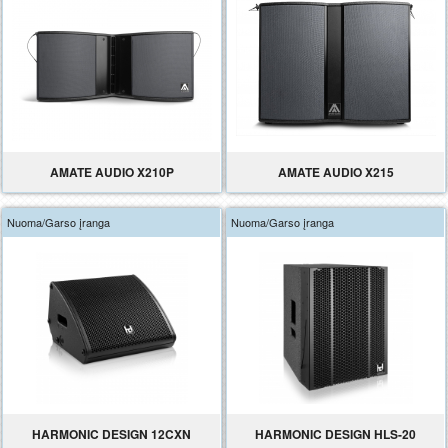
AMATE AUDIO X210P
AMATE AUDIO X215
Nuoma/
Garso įranga
Nuoma/
Garso įranga
HARMONIC DESIGN 12CXN
HARMONIC DESIGN HLS-20