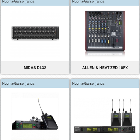
Nuoma/
Garso įranga
Nuoma/
Garso įranga
MIDAS DL32
ALLEN & HEAT ZED 10FX
Nuoma/
Garso įranga
Nuoma/
Garso įranga