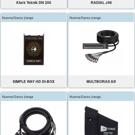
Klark Teknik DN 200
RADIAL J48
Nuoma/
Garso įranga
Nuoma/
Garso įranga
SIMPLE WAY HD DI-BOX
MULTIKORAS 8/0
Nuoma/
Garso įranga
Nuoma/
Garso įranga