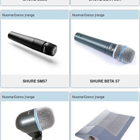
Nuoma/
Garso įranga
Nuoma/
Garso įranga
SHURE SM57
SHURE BETA 57
Nuoma/
Garso įranga
Nuoma/
Garso įranga