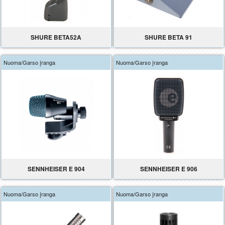
SHURE BETA52A
SHURE BETA 91
Nuoma/
Garso įranga
Nuoma/
Garso įranga
SENNHEISER E 904
SENNHEISER E 906
Nuoma/
Garso įranga
Nuoma/
Garso įranga