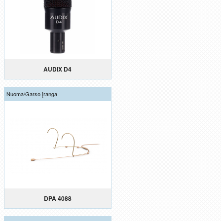
AUDIX D4
Nuoma/
Garso įranga
DPA 4088