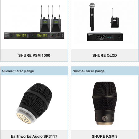
SHURE PSM 1000
SHURE QLXD
Nuoma/
Garso įranga
Nuoma/
Garso įranga
Earthworks Audio SR3117
SHURE KSM 9