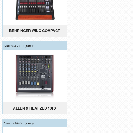
BEHRINGER WING COMPACT
Nuoma/
Garso įranga
ALLEN & HEAT ZED 10FX
Nuoma/
Garso įranga