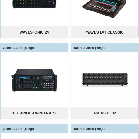
WAVES IONIC 24
WAVES LV1 CLASSIC
Nuoma/
Garso įranga
Nuoma/
Garso įranga
BEHRINGER WING RACK
MIDAS DL32
Nuoma/
Garso įranga
Nuoma/
Garso įranga