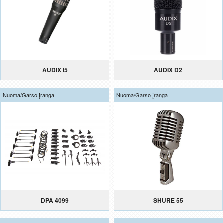
AUDIX I5
AUDIX D2
Nuoma/
Garso įranga
Nuoma/
Garso įranga
DPA 4099
SHURE 55