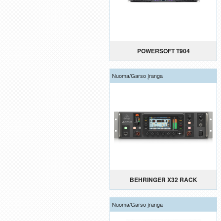
POWERSOFT T904
Nuoma/
Garso įranga
BEHRINGER X32 RACK
Nuoma/
Garso įranga